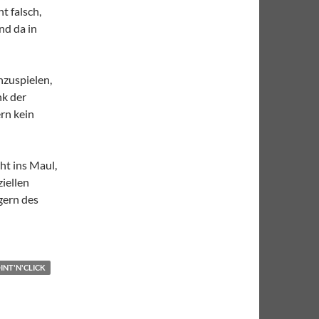
t falsch,
nd da in
hzuspielen,
nk der
rn kein
ht ins Maul,
iellen
gern des
INT'N'CLICK