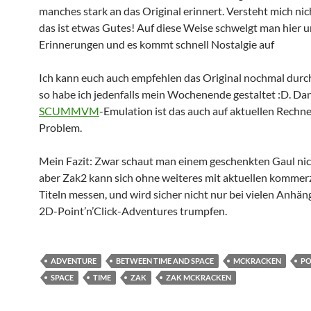
manches stark an das Original erinnert. Versteht mich nich
das ist etwas Gutes! Auf diese Weise schwelgt man hier u
Erinnerungen und es kommt schnell Nostalgie auf
Ich kann euch auch empfehlen das Original nochmal durc
so habe ich jedenfalls mein Wochenende gestaltet :D. Da
SCUMMVM
-Emulation ist das auch auf aktuellen Rechne
Problem.
Mein Fazit: Zwar schaut man einem geschenkten Gaul nic
aber Zak2 kann sich ohne weiteres mit aktuellen kommerz
Titeln messen, und wird sicher nicht nur bei vielen Anhän
2D-Point’n’Click-Adventures trumpfen.
ADVENTURE
BETWEEN TIME AND SPACE
MCKRACKEN
PO
SPACE
TIME
ZAK
ZAK MCKRACKEN