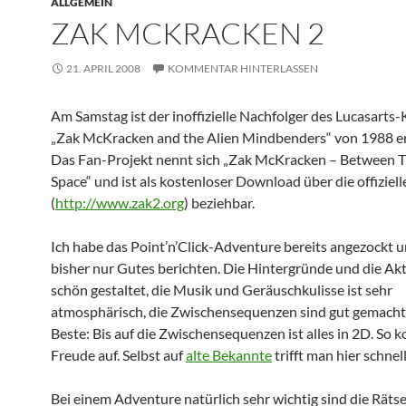
ALLGEMEIN
ZAK MCKRACKEN 2
21. APRIL 2008
KOMMENTAR HINTERLASSEN
Am Samstag ist der inoffizielle Nachfolger des Lucasarts-
„Zak McKracken and the Alien Mindbenders“ von 1988 e
Das Fan-Projekt nennt sich „Zak McKracken – Between 
Space“ und ist als kostenloser Download über die offizie
(
http://www.zak2.org
) beziehbar.
Ich habe das Point’n’Click-Adventure bereits angezockt 
bisher nur Gutes berichten. Die Hintergründe und die Ak
schön gestaltet, die Musik und Geräuschkulisse ist sehr
atmosphärisch, die Zwischensequenzen sind gut gemacht
Beste: Bis auf die Zwischensequenzen ist alles in 2D. So
Freude auf. Selbst auf
alte Bekannte
trifft man hier schnell
Bei einem Adventure natürlich sehr wichtig sind die Rätse