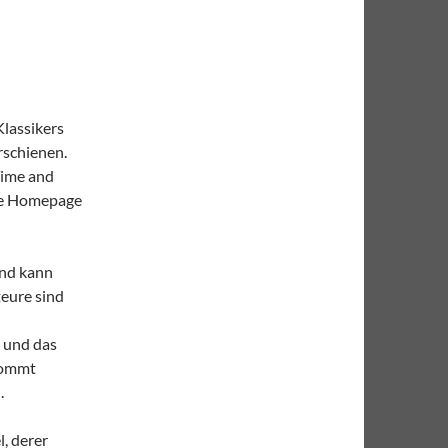
Klassikers
rschienen.
Time and
lle Homepage
und kann
teure sind
 und das
 kommt
.
l, derer