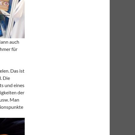
 dann auch
ehmer für
len. Das ist
. Die
ets und eines
higkeiten der
 usw. Man
tionspunkte