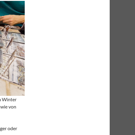
im Winter
 wie von
iger oder