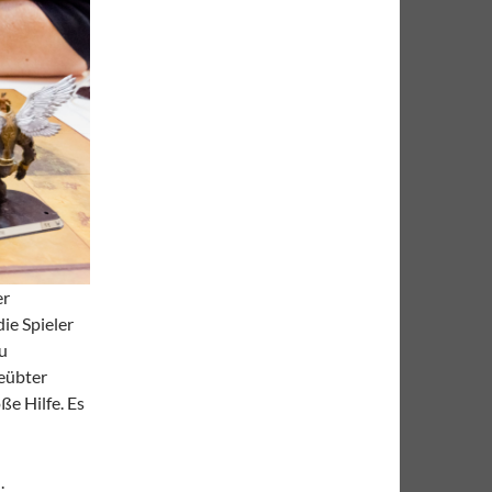
er
die Spieler
u
eübter
ße Hilfe. Es
.