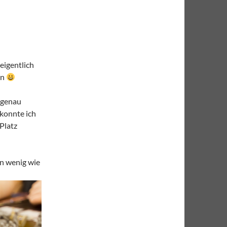
eigentlich
en
 genau
 konnte ich
Platz
in wenig wie