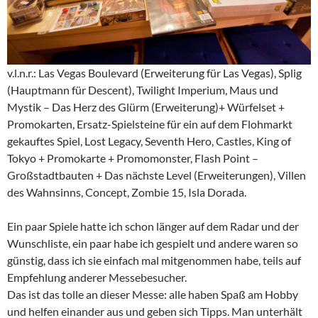
v.l.n.r.: Las Vegas Boulevard (Erweiterung für Las Vegas), Splig
(Hauptmann für Descent), Twilight Imperium, Maus und
Mystik – Das Herz des Glürm (Erweiterung)+ Würfelset +
Promokarten, Ersatz-Spielsteine für ein auf dem Flohmarkt
gekauftes Spiel, Lost Legacy, Seventh Hero, Castles, King of
Tokyo + Promokarte + Promomonster, Flash Point –
Großstadtbauten + Das nächste Level (Erweiterungen), Villen
des Wahnsinns, Concept, Zombie 15, Isla Dorada.
Ein paar Spiele hatte ich schon länger auf dem Radar und der
Wunschliste, ein paar habe ich gespielt und andere waren so
günstig, dass ich sie einfach mal mitgenommen habe, teils auf
Empfehlung anderer Messebesucher.
Das ist das tolle an dieser Messe: alle haben Spaß am Hobby
und helfen einander aus und geben sich Tipps. Man unterhält