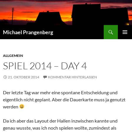
Zum
Inhalt
springen
Suchen
Michael Prangenberg
PRIMÄR
MENÜ
ALLGEMEIN
SPIEL 2014 – DAY 4
21. OKTOBER 2014
KOMMENTAR HINTERLASSEN
Der letzte Tag war mehr eine spontane Entscheidung und
eigentlich nicht geplant. Aber die Dauerkarte muss ja genutzt
werden
Da ich aber das Layout der Hallen inzwischen kannte und
genau wusste, was ich noch spielen wollte, zumindest als