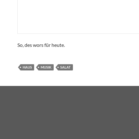
So, des wors für heute.
HAUS
MUSIK
SALAT