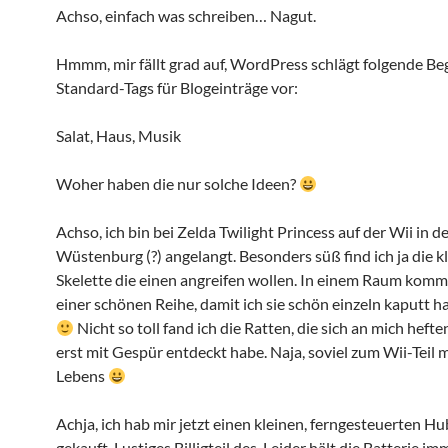
Achso, einfach was schreiben… Nagut.
Hmmm, mir fällt grad auf, WordPress schlägt folgende Begr
Standard-Tags für Blogeinträge vor:
Salat, Haus, Musik
Woher haben die nur solche Ideen?
Achso, ich bin bei Zelda Twilight Princess auf der Wii in d
Wüstenburg (?) angelangt. Besonders süß find ich ja die k
Skelette die einen angreifen wollen. In einem Raum komm
einer schönen Reihe, damit ich sie schön einzeln kaputt 
Nicht so toll fand ich die Ratten, die sich an mich hefte
erst mit Gespür entdeckt habe. Naja, soviel zum Wii-Teil 
Lebens
Achja, ich hab mir jetzt einen kleinen, ferngesteuerten H
gekauft. Lustiges Billigteil des. Leider hält die Batterie im