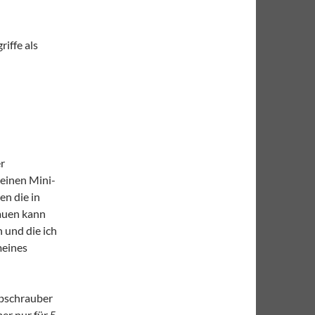
iffe als
er
leinen Mini-
en die in
hauen kann
n und die ich
meines
ubschrauber
mer nur für 5