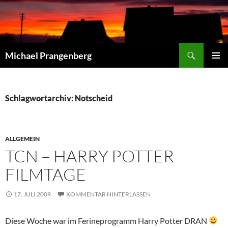
Zum
Inhalt
springen
Suchen
Michael Prangenberg
PRIMÄR
MENÜ
Schlagwortarchiv: Notscheid
ALLGEMEIN
TCN – HARRY POTTER
FILMTAGE
17. JULI 2009
KOMMENTAR HINTERLASSEN
Diese Woche war im Ferineprogramm Harry Potter DRAN