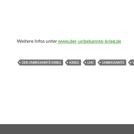
Weitere Infos unter
www.der-unbekannte-krieg.de
DER UNBEKANNTE KRIEG
KRIEG
LMJ
UNBEKANNTE