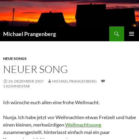
Zum
Inhalt
springen
Suchen
Michael Prangenberg
PRIMÄR
MENÜ
NEUE SONGS
NEUER SONG
24. DEZEMBER 2007
MICHAEL PRANGENBERG
1 KOMMENTAR
Ich wünsche euch allen eine frohe Weihnacht.
Nunja. Ich habe jetzt vor Weihnachten etwas Freizeit und habe
einen kleinen, merkwürdigen
Weihnachtssong
zusammengestellt. hinterlasst einfach mal ein paar