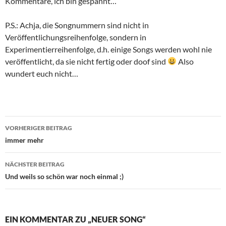
Kommentare, ich bin gespannt…
P.S.: Achja, die Songnummern sind nicht in
Veröffentlichungsreihenfolge, sondern in
Experimentierreihenfolge, d.h. einige Songs werden wohl nie
veröffentlicht, da sie nicht fertig oder doof sind
Also
wundert euch nicht…
Beitragsnavigation
VORHERIGER BEITRAG
immer mehr
NÄCHSTER BEITRAG
Und weils so schön war noch einmal ;)
EIN KOMMENTAR ZU „NEUER SONG“